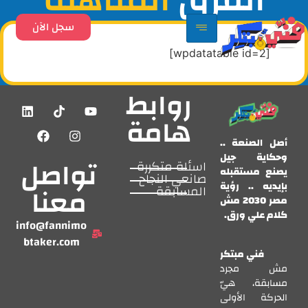
سجل الآن
[wpdatatable id=2]
روابط
هامة
أصل الصنعة
..
وحكاية جيل
تواصل
اسئلة متكررة
يصنع مستقبله
صانعي النجاح
بإيديه .. رؤية
معنا
المسابقة
مصر 2030 مش
كلام علي ورق.
info@fannimo
btaker.com
فني مبتكر
مش مجرد
مسابقة، هيّ
الحركة الأولى